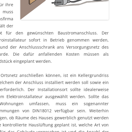
ür ihre
, muss
nsfirma
ält der
ot für den gewünschten Baustromanschluss. Der
oinstallateur sofort in Betrieb genommen werden,
und der Anschlussschrank ans Versorgungsnetz des
wurde. Die dafür anfallenden Kosten müssen als
dstück eingeplant werden.
rtsnetz anschließen können, ist ein Kellergrundriss
chem der Anschluss installiert werden soll sowie ein
orderlich. Der Installationsort sollte idealerweise
Elektroinstallateur ausgewählt werden. Sollte das
Wohnungen umfassen, muss ein sogenannter
immungen von DIN18012 verfügbar sein. Weiterhin
egen, ob Räume des Hauses gewerblich genutzt werden
 kontrollierte Hauslüftung geplant ist, welche Art von
ür das Gebäude vorgesehen ist und die Anzahl der