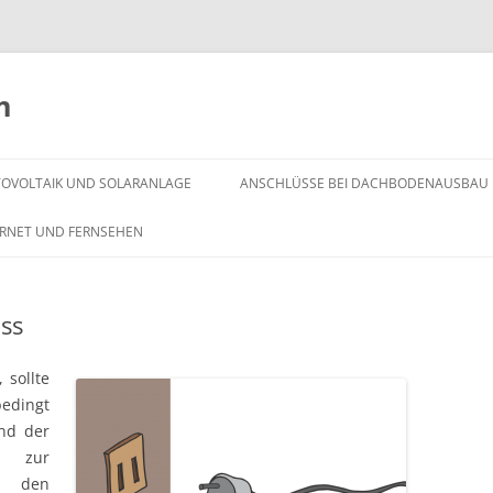
m
OTOVOLTAIK UND SOLARANLAGE
ANSCHLÜSSE BEI DACHBODENAUSBAU
ERNET UND FERNSEHEN
ss
, sollte
dingt
end der
s zur
t den