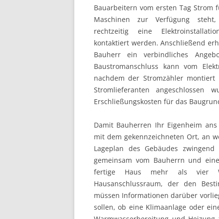
Bauarbeitern vom ersten Tag Strom f
Maschinen zur Verfügung steht
rechtzeitig eine Elektroinstallatio
kontaktiert werden. Anschließend erh
Bauherr ein verbindliches Angeb
Baustromanschluss kann vom Elektr
nachdem der Stromzähler montiert 
Stromlieferanten angeschlossen 
Erschließungskosten für das Baugrun
Damit Bauherren Ihr Eigenheim ans O
mit dem gekennzeichneten Ort, an wel
Lageplan des Gebäudes zwingend erf
gemeinsam vom Bauherrn und einem 
fertige Haus mehr als vier 
Hausanschlussraum, der den Best
müssen Informationen darüber vorli
sollen, ob eine Klimaanlage oder eine
Warmwasserbereitung und Heizung f