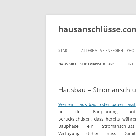
Zum
Inhalt
springen
hausanschlüsse.co
START
ALTERNATIVE ENERGIEN – PH
HAUSBAU – STROMANSCHLUSS
INT
Hausbau – Stromanschlu
Wer ein Haus baut oder bauen lässt
bei der Bauplanung unbe
berücksichtigen, dass bereits währ
Bauphase ein Stromanschlus
Verfügung stehen muss. Dami