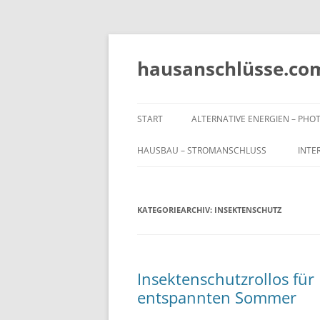
Zum
Inhalt
springen
hausanschlüsse.co
START
ALTERNATIVE ENERGIEN – PH
HAUSBAU – STROMANSCHLUSS
INTE
KATEGORIEARCHIV:
INSEKTENSCHUTZ
Insektenschutzrollos für
entspannten Sommer